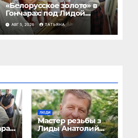
«Белорусское золото» в
Гончарах: под Лидой
возродили старинный
АВГ 5, 2026
ТАТЬЯНА
промысел переработки
льна
ЛЮДИ
Мастер резьбы з
рах:
Лиды Анатолий
Борейша: «Красота