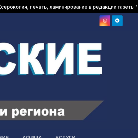
ечать, ламинирование в редакции газеты "Принемански
РИЯ
АФИША
УСЛУГИ