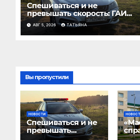
Спешиваться и не
превышать скорость: ГАИ
Гродненщины проверяет
АВГ 5, 2026
ТАТЬЯНА
велосипедистов и
самокатчиков
Вы пропустили
НОВОСТИ
НОВОС
Спешиваться и не
«Ма
превышать
спр
скорость: ГАИ
нужно!»