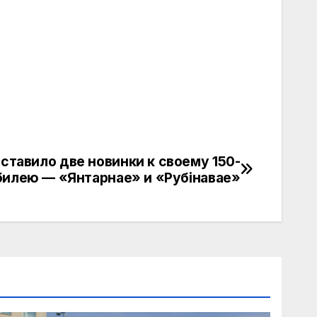
ставило две новинки к своему 150-
илею — «Янтарнае» и «Рубінавае»