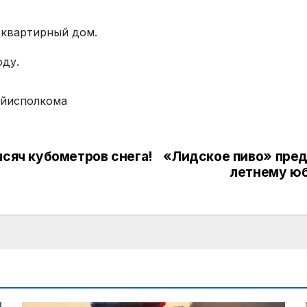
2-квартирный дом.
оду.
айисполкома
ысяч кубометров снега!
«Лидское пиво» пред
летнему юб