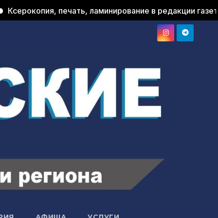
пия, печать, ламинирование в редакции газеты "Прине
РИЯ
АФИША
УСЛУГИ