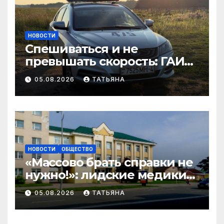
НОВОСТИ
Спешиваться и не
превышать скорость: ГАИ
Гродненщины проверяет
05.08.2026
ТАТЬЯНА
велосипедистов и
самокатчиков
НОВОСТИ
ОБЩЕСТВО
«Массово брать справки не
нужно!»: лидские медики
развеивают миф перед 1
05.08.2026
ТАТЬЯНА
сентября