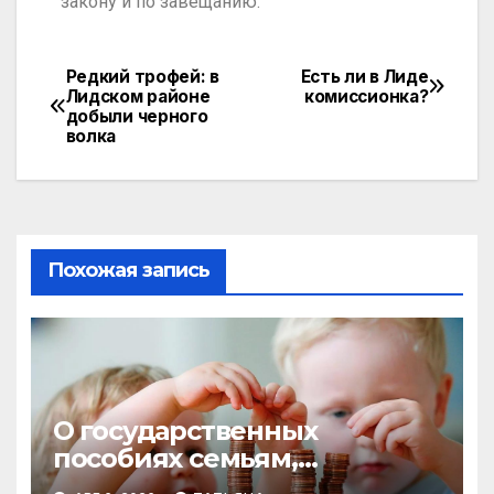
закону и по завещанию.
Редкий трофей: в
Есть ли в Лиде
Лидском районе
комиссионка?
добыли черного
волка
Похожая запись
О государственных
пособиях семьям,
воспитывающим детей