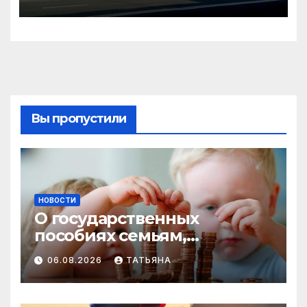
сентября
Вы пропустили
НОВОСТИ
О государственных
пособиях семьям,
воспитывающим детей
06.08.2026
ТАТЬЯНА