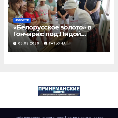
НОВОСТИ
«Белорусское золото» в
Гончарах: под Лидой
возродили старинный
05.08.2026
ТАТЬЯНА
промысел переработки
льна
Сайт работает на WordPress
|
Тема:
Newsup
, автор