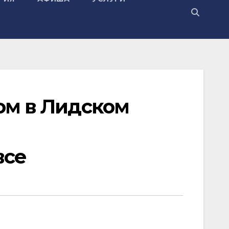
ом в Лидском
все