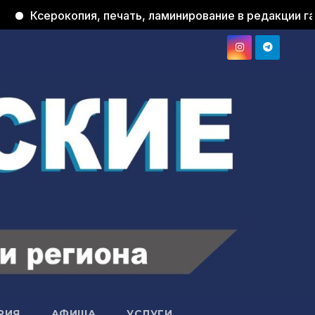
окопия, печать, ламинирование в редакции газеты "При
РИЯ
АФИША
УСЛУГИ