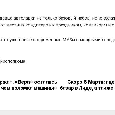
давца автолавки не только базовый набор, но и: охл
от местных кондитеров к праздникам, комбикорм и о
 — это уже новые современные МАЗы с мощными холоди
айисполкома
ржат. «Вера» осталась
Скоро 8 Марта: где
, чем поломка машины»
базар в Лиде, а такж