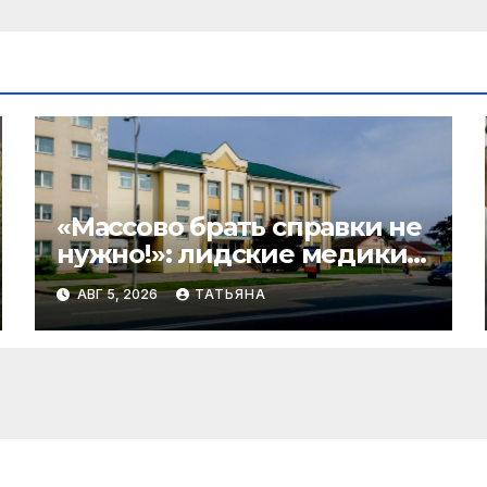
«Массово брать справки не
нужно!»: лидские медики
развеивают миф перед 1
АВГ 5, 2026
ТАТЬЯНА
сентября