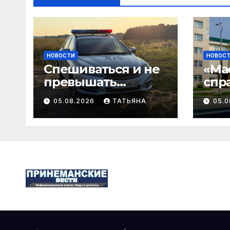
НОВОСТИ
НОВОС
Спешиваться и не
«Ма
превышать
спр
скорость: ГАИ
нужно!»
05.08.2026
ТАТЬЯНА
05.
Гродненщины
мед
проверяет
раз
велосипедистов и
пер
самокатчиков