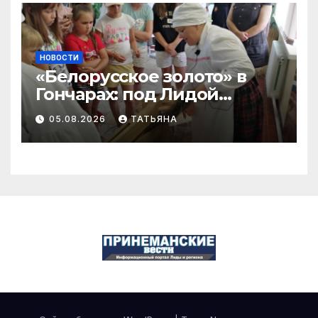
НОВОСТИ
«Белорусское золото» в
Гончарах: под Лидой
возродили старинный
05.08.2026
ТАТЬЯНА
промысел переработки
льна