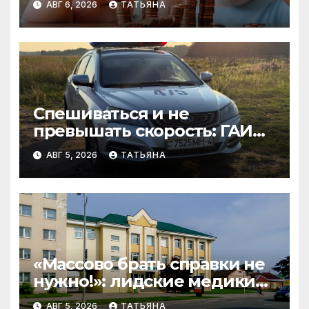
АВГ 6, 2026
ТАТЬЯНА
Спешиваться и не
превышать скорость: ГАИ
Гродненщины проверяет
АВГ 5, 2026
ТАТЬЯНА
велосипедистов и
самокатчиков
«Массово брать справки не
нужно!»: лидские медики
развеивают миф перед 1
АВГ 5, 2026
ТАТЬЯНА