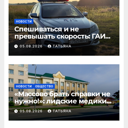
НОВОСТИ
Спешиваться и не
превышать скорость: ГАИ
Гродненщины проверяет
05.08.2026
ТАТЬЯНА
велосипедистов и
самокатчиков
НОВОСТИ
ОБЩЕСТВО
«Массово брать справки не
нужно!»: лидские медики
развеивают миф перед 1
05.08.2026
ТАТЬЯНА
сентября