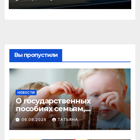
сентября
Вы пропустили
НОВОСТИ
О государственных
пособиях семьям,
воспитывающим детей
06.08.2026
ТАТЬЯНА