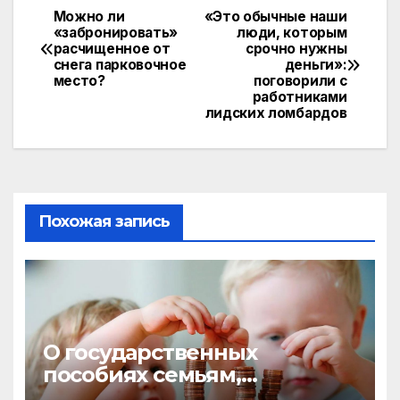
Можно ли
«Это обычные наши
«забронировать»
люди, которым
расчищенное от
срочно нужны
снега парковочное
деньги»:
место?
поговорили с
работниками
лидских ломбардов
Похожая запись
О государственных
пособиях семьям,
воспитывающим детей