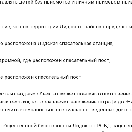
авлять детей без присмотра и личным примером прив
ие, что на территории Лидского района определены 
де расположена Лидская спасательная станция;
дромной, где расположен спасательный пост;
где расположен спасательный пост.
остных водных объектах может повлечь ответственнос
ых местах», которая влечет наложение штрафа до 3-х
ончиться купание вне специально отведенных для это
и общественной безопасности Лидского РОВД нацелен