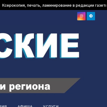
я, печать, ламинирование в редакции газеты "Принема
РИЯ
АФИША
УСЛУГИ