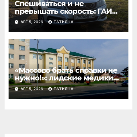
Спешиваться и не
превышать скорость: ГАИ
Гродненщины проверяет
АВГ 5, 2026
ТАТЬЯНА
велосипедистов и
самокатчиков
«Массово брать справки не
нужно!»: лидские медики
развеивают миф перед 1
АВГ 5, 2026
ТАТЬЯНА
сентября