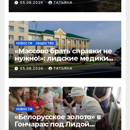
05.08.2026
ТАТЬЯНА
велосипедистов и
самокатчиков
НОВОСТИ
ОБЩЕСТВО
«Массово брать справки не
нужно!»: лидские медики
развеивают миф перед 1
05.08.2026
ТАТЬЯНА
сентября
НОВОСТИ
«Белорусское золото» в
Гончарах: под Лидой