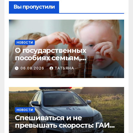
Вы пропустили
НОВОСТИ
О государственных
пособиях семьям,
воспитывающим детей
06.08.2026
ТАТЬЯНА
НОВОСТИ
Спешиваться и не
превышать скорость: ГАИ
Гродненщины проверяет